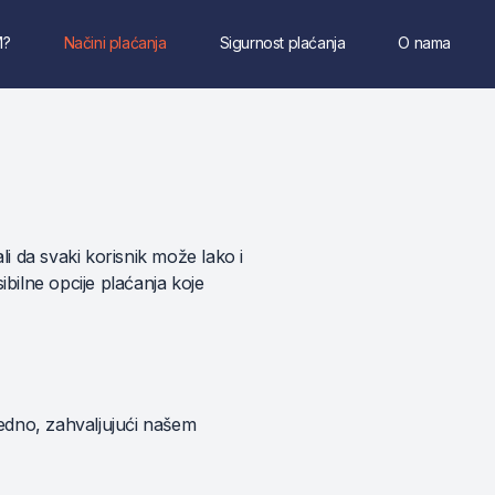
M?
Načini plaćanja
Sigurnost plaćanja
O nama
i da svaki korisnik može lako i
bilne opcije plaćanja koje
jedno, zahvaljujući našem