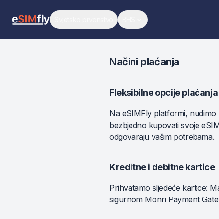
Svjetsko prvenstvo
BHS
Svjetsko prvenstvo
Promijeni jezik
Načini plaćanja
Fleksibilne opcije plaćanja
Na eSIMFly platformi, nudimo ra
bezbjedno kupovati svoje eSIM p
odgovaraju vašim potrebama.
Kreditne i debitne kartice
Prihvatamo sljedeće kartice: M
sigurnom Monri Payment Gate