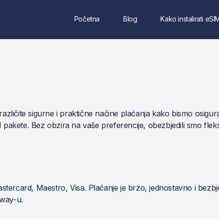
Početna
Blog
Kako instalirati eSI
zličite sigurne i praktične načine plaćanja kako bismo osigural
akete. Bez obzira na vaše preferencije, obezbjedili smo fleksi
astercard, Maestro, Visa. Plaćanje je brzo, jednostavno i bezb
way-u.