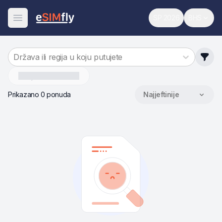
SP 2026
BHS
Svjetsko prvenst
Promijen
Otvori meni
Država ili regija u koju putujete
Sjeverna-Korea
Prikazano 0 ponuda
Najjeftinije
Sortiraj po