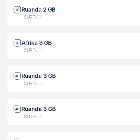
Brzina mreže: 4G
Ruanda 2 GB
Tip eSIM kartice
SURF
(
CY
)
Brzina mreže: 5G
Afrika 3 GB
Tip eSIM kartice
SURF
(
CY
)
Brzina mreže: 4G
Ruanda 3 GB
Tip eSIM kartice
SURF
(
CY
)
Brzina mreže: 4G
Ruanda 3 GB
Tip eSIM kartice
SURF
(
CY
)