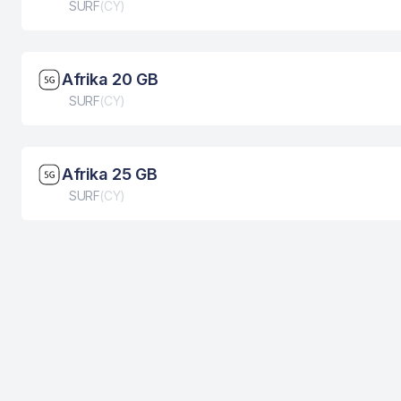
Tip eSIM kartice
SURF
(
CY
)
Brzina mreže: 5G
Afrika 20 GB
Tip eSIM kartice
SURF
(
CY
)
Brzina mreže: 5G
Afrika 25 GB
Tip eSIM kartice
SURF
(
CY
)