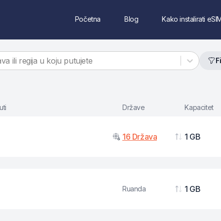
Početna
Blog
Kako instalirati eSI
va ili regija u koju putujete
F
uti
Države
Kapacitet
16
Država
1 GB
Podaci
1 GB
Ruanda
Podaci