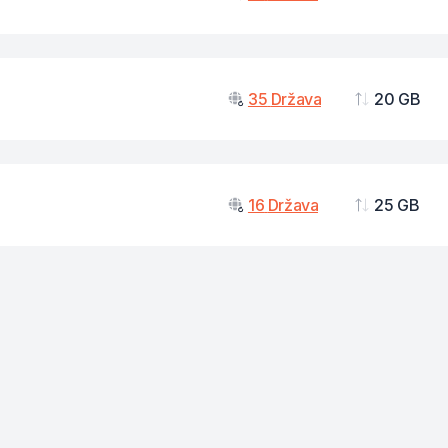
Podaci
35
Država
20 GB
Podaci
16
Država
25 GB
Podaci