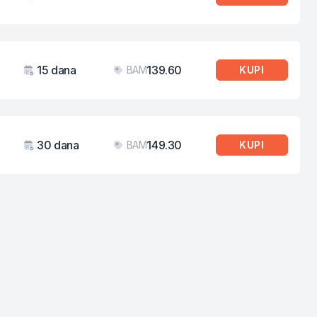
Važenje
Cijena
15 dana
139.60
BAM
KUPI
Važenje
Cijena
30 dana
149.30
BAM
KUPI
Važenje
Cijena