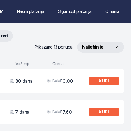
M?
Načini plaćanja
Sigurnost plaćanja
O nama
ilteri
Prikazano 13 ponuda
Najjeftinije
Sortiraj po
Važenje
Cijena
30 dana
10.00
BAM
KUPI
Važenje
Cijena
7 dana
17.60
BAM
KUPI
Važenje
Cijena