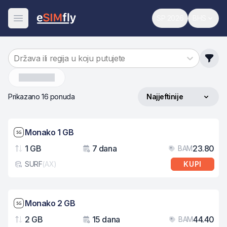
SP 2026
BHS
Svjetsko prvenst
Promijen
Otvori meni
Država ili regija u koju putujete
Monako
Prikazano 16 ponuda
Najjeftinije
Sortiraj po
Brzina mreže: 5G
Monako 1 GB
1 GB
7 dana
23.80
BAM
Podaci
Važenje
Cij
SURF
(
AX
)
KUPI
Tip eSIM kartice
Brzina mreže: 5G
Monako 2 GB
2 GB
15 dana
44.40
BAM
Podaci
Važenje
Cij