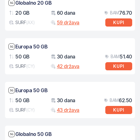
Brzina mreže: 5G
Globalno 20 GB
20 GB
60 dana
76.70
BAM
Podaci
Važenje
Cij
59 država
SURF
(
AX
)
KUPI
Tip eSIM kartice
Brzina mreže: 5G
Europa 50 GB
50 GB
30 dana
51.40
BAM
Podaci
Važenje
Cij
42 država
SURF
(
CY
)
KUPI
Tip eSIM kartice
Brzina mreže: 5G
Europa 50 GB
50 GB
30 dana
62.50
BAM
Podaci
Važenje
Cij
43 država
SURF
(
CY
)
KUPI
Tip eSIM kartice
Brzina mreže: 5G
Globalno 50 GB