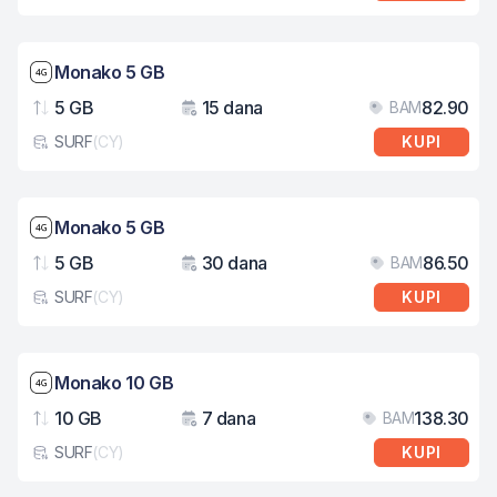
Brzina mreže: 4G
Monako 5 GB
5 GB
15 dana
82.90
BAM
Podaci
Važenje
Cij
SURF
(
CY
)
KUPI
Tip eSIM kartice
Brzina mreže: 4G
Monako 5 GB
5 GB
30 dana
86.50
BAM
Podaci
Važenje
Cij
SURF
(
CY
)
KUPI
Tip eSIM kartice
Brzina mreže: 4G
Monako 10 GB
10 GB
7 dana
138.30
BAM
Podaci
Važenje
Cij
SURF
(
CY
)
KUPI
Tip eSIM kartice