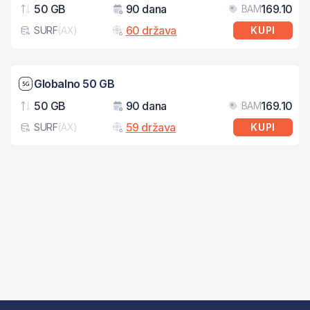
50 GB
90 dana
169.10
BAM
Podaci
Važenje
Cij
60 država
SURF
(
AX
)
KUPI
Tip eSIM kartice
Brzina mreže: 5G
Globalno 50 GB
50 GB
90 dana
169.10
BAM
Podaci
Važenje
Cij
59 država
SURF
(
AX
)
KUPI
Tip eSIM kartice