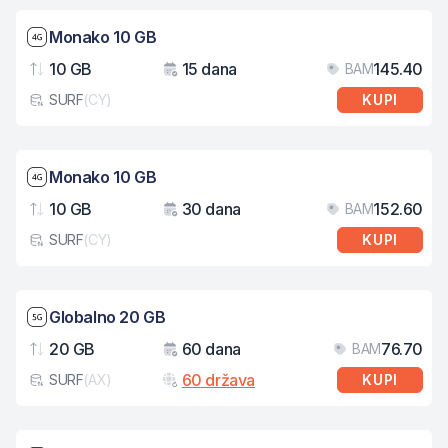
Brzina mreže: 4G
Monako 10 GB
10 GB
15 dana
145.40
BAM
Podaci
Važenje
Cij
SURF
(
CY
)
KUPI
Tip eSIM kartice
Brzina mreže: 4G
Monako 10 GB
10 GB
30 dana
152.60
BAM
Podaci
Važenje
Cij
SURF
(
CY
)
KUPI
Tip eSIM kartice
Brzina mreže: 5G
Globalno 20 GB
20 GB
60 dana
76.70
BAM
Podaci
Važenje
Cij
60 država
SURF
(
AX
)
KUPI
Tip eSIM kartice