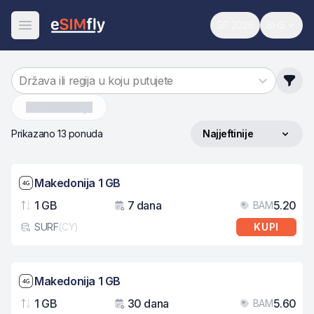
SP 2026
BHS
Svjetsko prvenst
Promijen
Otvori meni
Država ili regija u koju putujete
Makedonija
Prikazano 13 ponuda
Najjeftinije
Sortiraj po
Brzina mreže: 4G
Makedonija 1 GB
1 GB
7 dana
5.20
BAM
Podaci
Važenje
Cij
SURF
(
CY
)
KUPI
Tip eSIM kartice
Brzina mreže: 4G
Makedonija 1 GB
1 GB
30 dana
5.60
BAM
Podaci
Važenje
Cij