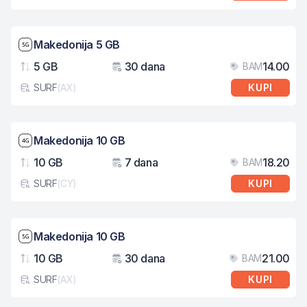
Brzina mreže: 5G
Makedonija 5 GB
5 GB
30 dana
14.00
BAM
Podaci
Važenje
Cij
SURF
(
AX
)
KUPI
Tip eSIM kartice
Brzina mreže: 4G
Makedonija 10 GB
10 GB
7 dana
18.20
BAM
Podaci
Važenje
Cij
SURF
(
CY
)
KUPI
Tip eSIM kartice
Brzina mreže: 5G
Makedonija 10 GB
10 GB
30 dana
21.00
BAM
Podaci
Važenje
Cij
SURF
(
AX
)
KUPI
Tip eSIM kartice