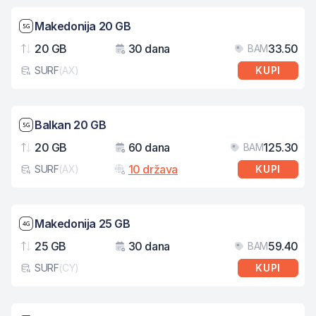
Brzina mreže: 5G
Makedonija 20 GB
20 GB
30 dana
33.50
BAM
Podaci
Važenje
Cij
SURF
(
AX
)
KUPI
Tip eSIM kartice
Brzina mreže: 5G
Balkan 20 GB
20 GB
60 dana
125.30
BAM
Podaci
Važenje
Cij
10 država
SURF
(
AX
)
KUPI
Tip eSIM kartice
Brzina mreže: 4G
Makedonija 25 GB
25 GB
30 dana
59.40
BAM
Podaci
Važenje
Cij
SURF
(
CY
)
KUPI
Tip eSIM kartice