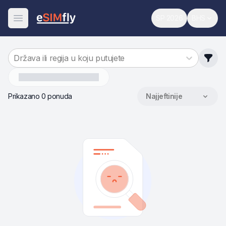
SP 2026
BHS
Svjetsko prvenst
Promijen
Otvori meni
Država ili regija u koju putujete
Ju%C5%BEni-Sudan
Prikazano 0 ponuda
Najjeftinije
Sortiraj po