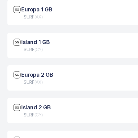
Brzina mreže: 5G
Europa 1 GB
Tip eSIM kartice
SURF
(
AX
)
Brzina mreže: 5G
Island 1 GB
Tip eSIM kartice
SURF
(
CY
)
Brzina mreže: 5G
Europa 2 GB
Tip eSIM kartice
SURF
(
AX
)
Brzina mreže: 5G
Island 2 GB
Tip eSIM kartice
SURF
(
CY
)