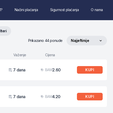
M?
Načini plaćanja
Sigurnost plaćanja
O nama
ilteri
Prikazano 44 ponude
Najjeftinije
Sortiraj po
Važenje
Cijena
7 dana
2.60
BAM
KUPI
Važenje
Cijena
7 dana
4.20
BAM
KUPI
Važenje
Cijena