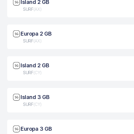
Brzina mreže: 5G
Island 2 GB
Tip eSIM kartice
SURF
(
AX
)
Brzina mreže: 5G
Europa 2 GB
Tip eSIM kartice
SURF
(
AX
)
Brzina mreže: 5G
Island 2 GB
Tip eSIM kartice
SURF
(
CY
)
Brzina mreže: 5G
Island 3 GB
Tip eSIM kartice
SURF
(
CY
)
Brzina mreže: 5G
Europa 3 GB