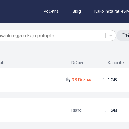
Početna
Blog
Kako instalirati eSI
va ili regija u koju putujete
F
uti
Države
Kapacitet
33
Država
1 GB
Podaci
1 GB
Island
Podaci