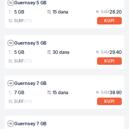
Brzina mreže: 5G
Guernsey 5 GB
5 GB
15 dana
28.20
BAM
Podaci
Važenje
Cij
SURF
(
CY
)
KUPI
Tip eSIM kartice
Brzina mreže: 5G
Guernsey 5 GB
5 GB
30 dana
29.40
BAM
Podaci
Važenje
Cij
SURF
(
CY
)
KUPI
Tip eSIM kartice
Brzina mreže: 4G
Guernsey 7 GB
7 GB
15 dana
38.90
BAM
Podaci
Važenje
Cij
SURF
(
CY
)
KUPI
Tip eSIM kartice
Brzina mreže: 4G
Guernsey 7 GB