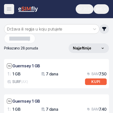
SP 2026
BHS
Svjetsko prvenst
Promijen
Otvori meni
Država ili regija u koju putujete
Guernsey
Prikazano 28 ponuda
Najjeftinije
Sortiraj po
Brzina mreže: 5G
Guernsey 1 GB
1 GB
7 dana
7.50
BAM
Podaci
Važenje
Cij
SURF
(
AX
)
KUPI
Tip eSIM kartice
Brzina mreže: 5G
Guernsey 1 GB
1 GB
7 dana
7.40
BAM
Podaci
Važenje
Cij