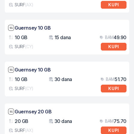
SURF
(
AX
)
KUPI
Tip eSIM kartice
Brzina mreže: 5G
Guernsey 10 GB
10 GB
15 dana
49.90
BAM
Podaci
Važenje
Cij
SURF
(
CY
)
KUPI
Tip eSIM kartice
Brzina mreže: 5G
Guernsey 10 GB
10 GB
30 dana
51.70
BAM
Podaci
Važenje
Cij
SURF
(
CY
)
KUPI
Tip eSIM kartice
Brzina mreže: 5G
Guernsey 20 GB
20 GB
30 dana
75.70
BAM
Podaci
Važenje
Cij
SURF
(
AX
)
KUPI
Tip eSIM kartice