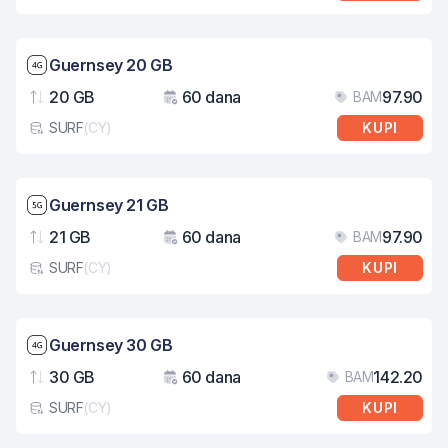
Brzina mreže: 4G
Guernsey 20 GB
20 GB
60 dana
97.90
BAM
Podaci
Važenje
Cij
SURF
(
CY
)
KUPI
Tip eSIM kartice
Brzina mreže: 5G
Guernsey 21 GB
21 GB
60 dana
97.90
BAM
Podaci
Važenje
Cij
SURF
(
CY
)
KUPI
Tip eSIM kartice
Brzina mreže: 4G
Guernsey 30 GB
30 GB
60 dana
142.20
BAM
Podaci
Važenje
Cij
SURF
(
CY
)
KUPI
Tip eSIM kartice