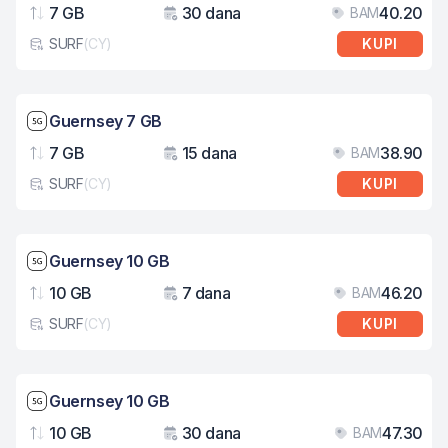
7 GB
30 dana
40.20
BAM
Podaci
Važenje
Cij
SURF
(
CY
)
KUPI
Tip eSIM kartice
Brzina mreže: 5G
Guernsey 7 GB
7 GB
15 dana
38.90
BAM
Podaci
Važenje
Cij
SURF
(
CY
)
KUPI
Tip eSIM kartice
Brzina mreže: 5G
Guernsey 10 GB
10 GB
7 dana
46.20
BAM
Podaci
Važenje
Cij
SURF
(
CY
)
KUPI
Tip eSIM kartice
Brzina mreže: 5G
Guernsey 10 GB
10 GB
30 dana
47.30
BAM
Podaci
Važenje
Cij