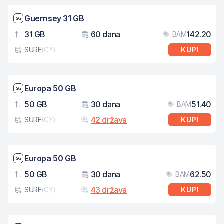
Brzina mreže: 5G
Guernsey 31 GB
31 GB
60 dana
142.20
BAM
Podaci
Važenje
Cij
SURF
(
CY
)
KUPI
Tip eSIM kartice
Brzina mreže: 5G
Europa 50 GB
50 GB
30 dana
51.40
BAM
Podaci
Važenje
Cij
42 država
SURF
(
CY
)
KUPI
Tip eSIM kartice
Brzina mreže: 5G
Europa 50 GB
50 GB
30 dana
62.50
BAM
Podaci
Važenje
Cij
43 država
SURF
(
CY
)
KUPI
Tip eSIM kartice