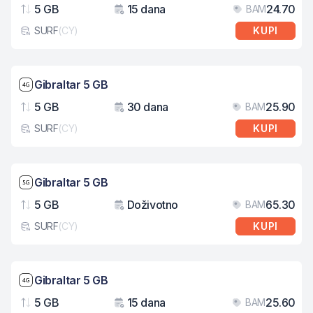
5 GB
15 dana
24.70
BAM
Podaci
Važenje
Cij
SURF
(
CY
)
KUPI
Tip eSIM kartice
Brzina mreže: 4G
Gibraltar 5 GB
5 GB
30 dana
25.90
BAM
Podaci
Važenje
Cij
SURF
(
CY
)
KUPI
Tip eSIM kartice
Brzina mreže: 5G
Gibraltar 5 GB
5 GB
Doživotno
65.30
BAM
Podaci
Važenje
Cij
SURF
(
CY
)
KUPI
Tip eSIM kartice
Brzina mreže: 4G
Gibraltar 5 GB
5 GB
15 dana
25.60
BAM
Podaci
Važenje
Cij