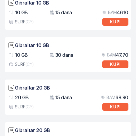
Brzina mreže: 4G
Gibraltar 10 GB
10 GB
15 dana
46.10
BAM
Podaci
Važenje
Cij
SURF
(
CY
)
KUPI
Tip eSIM kartice
Brzina mreže: 4G
Gibraltar 10 GB
10 GB
30 dana
47.70
BAM
Podaci
Važenje
Cij
SURF
(
CY
)
KUPI
Tip eSIM kartice
Brzina mreže: 4G
Gibraltar 20 GB
20 GB
15 dana
68.90
BAM
Podaci
Važenje
Cij
SURF
(
CY
)
KUPI
Tip eSIM kartice
Brzina mreže: 4G
Gibraltar 20 GB