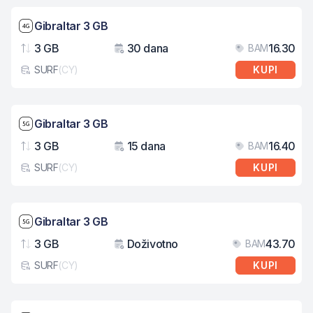
Brzina mreže: 4G
Gibraltar 3 GB
3 GB
30 dana
16.30
BAM
Podaci
Važenje
Cij
SURF
(
CY
)
KUPI
Tip eSIM kartice
Brzina mreže: 5G
Gibraltar 3 GB
3 GB
15 dana
16.40
BAM
Podaci
Važenje
Cij
SURF
(
CY
)
KUPI
Tip eSIM kartice
Brzina mreže: 5G
Gibraltar 3 GB
3 GB
Doživotno
43.70
BAM
Podaci
Važenje
Cij
SURF
(
CY
)
KUPI
Tip eSIM kartice