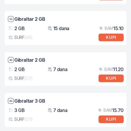
Brzina mreže: 5G
Gibraltar 2 GB
2 GB
15 dana
15.10
BAM
Podaci
Važenje
Cij
SURF
(
AX
)
KUPI
Tip eSIM kartice
Brzina mreže: 4G
Gibraltar 2 GB
2 GB
7 dana
11.20
BAM
Podaci
Važenje
Cij
SURF
(
CY
)
KUPI
Tip eSIM kartice
Brzina mreže: 4G
Gibraltar 3 GB
3 GB
7 dana
15.70
BAM
Podaci
Važenje
Cij
SURF
(
CY
)
KUPI
Tip eSIM kartice