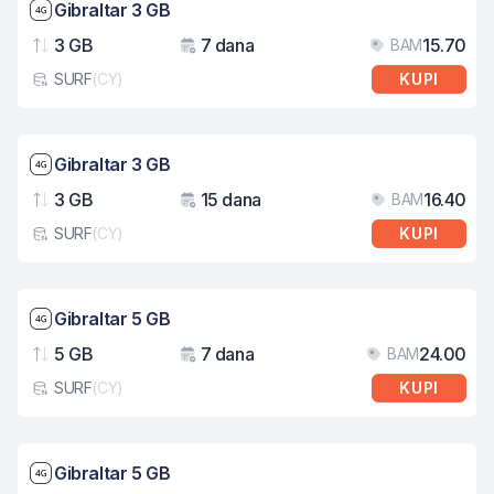
Brzina mreže: 4G
Gibraltar 3 GB
3 GB
7 dana
15.70
BAM
Podaci
Važenje
Cij
SURF
(
CY
)
KUPI
Tip eSIM kartice
Brzina mreže: 4G
Gibraltar 3 GB
3 GB
15 dana
16.40
BAM
Podaci
Važenje
Cij
SURF
(
CY
)
KUPI
Tip eSIM kartice
Brzina mreže: 4G
Gibraltar 5 GB
5 GB
7 dana
24.00
BAM
Podaci
Važenje
Cij
SURF
(
CY
)
KUPI
Tip eSIM kartice
Brzina mreže: 4G
Gibraltar 5 GB