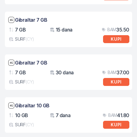
Brzina mreže: 4G
Gibraltar 7 GB
7 GB
15 dana
35.50
BAM
Podaci
Važenje
Cij
SURF
(
CY
)
KUPI
Tip eSIM kartice
Brzina mreže: 4G
Gibraltar 7 GB
7 GB
30 dana
37.00
BAM
Podaci
Važenje
Cij
SURF
(
CY
)
KUPI
Tip eSIM kartice
Brzina mreže: 4G
Gibraltar 10 GB
10 GB
7 dana
41.80
BAM
Podaci
Važenje
Cij
SURF
(
CY
)
KUPI
Tip eSIM kartice