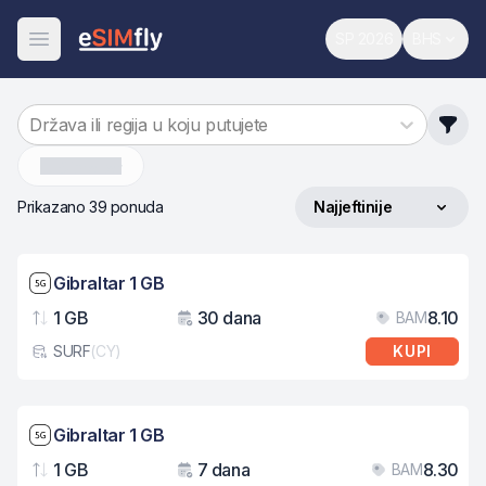
SP 2026
BHS
Svjetsko prvenst
Promijen
Otvori meni
Država ili regija u koju putujete
Gibraltar
Prikazano 39 ponuda
Najjeftinije
Sortiraj po
Brzina mreže: 5G
Gibraltar 1 GB
1 GB
30 dana
8.10
BAM
Podaci
Važenje
Cij
SURF
(
CY
)
KUPI
Tip eSIM kartice
Brzina mreže: 5G
Gibraltar 1 GB
1 GB
7 dana
8.30
BAM
Podaci
Važenje
Cij