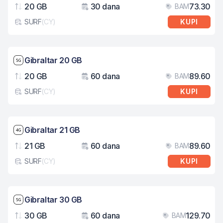
20 GB
30 dana
73.30
BAM
Podaci
Važenje
Cij
SURF
(
CY
)
KUPI
Tip eSIM kartice
Brzina mreže: 5G
Gibraltar 20 GB
20 GB
60 dana
89.60
BAM
Podaci
Važenje
Cij
SURF
(
CY
)
KUPI
Tip eSIM kartice
Brzina mreže: 4G
Gibraltar 21 GB
21 GB
60 dana
89.60
BAM
Podaci
Važenje
Cij
SURF
(
CY
)
KUPI
Tip eSIM kartice
Brzina mreže: 5G
Gibraltar 30 GB
30 GB
60 dana
129.70
BAM
Podaci
Važenje
Cij