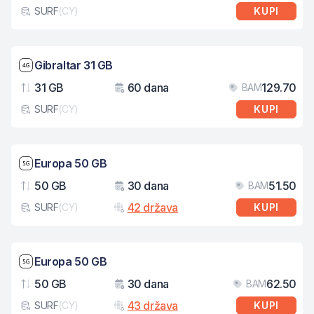
SURF
(
CY
)
KUPI
Tip eSIM kartice
Brzina mreže: 4G
Gibraltar 31 GB
31 GB
60 dana
129.70
BAM
Podaci
Važenje
Cij
SURF
(
CY
)
KUPI
Tip eSIM kartice
Brzina mreže: 5G
Europa 50 GB
50 GB
30 dana
51.50
BAM
Podaci
Važenje
Cij
42 država
SURF
(
CY
)
KUPI
Tip eSIM kartice
Brzina mreže: 5G
Europa 50 GB
50 GB
30 dana
62.50
BAM
Podaci
Važenje
Cij
43 država
SURF
(
CY
)
KUPI
Tip eSIM kartice