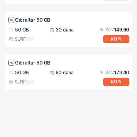
Brzina mreže: 4G
Gibraltar 50 GB
50 GB
30 dana
149.60
BAM
Podaci
Važenje
Cij
SURF
(
CY
)
KUPI
Tip eSIM kartice
Brzina mreže: 4G
Gibraltar 50 GB
50 GB
90 dana
173.40
BAM
Podaci
Važenje
Cij
SURF
(
CY
)
KUPI
Tip eSIM kartice