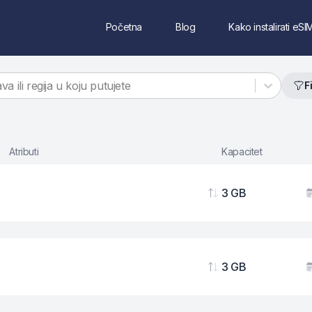
Početna
Blog
Kako instalirati eSI
va ili regija u koju putujete
F
Atributi
Kapacitet
3 GB
Podaci
V
3 GB
Podaci
V