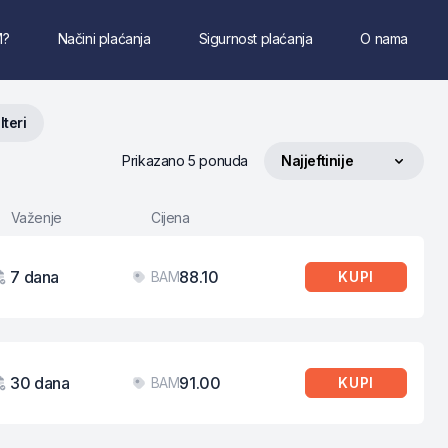
M?
Načini plaćanja
Sigurnost plaćanja
O nama
ilteri
Prikazano 5 ponuda
Najjeftinije
Sortiraj po
Važenje
Cijena
7 dana
88.10
BAM
KUPI
aženje
Cijena
30 dana
91.00
BAM
KUPI
aženje
Cijena