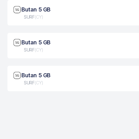
Brzina mreže: 5G
Butan 5 GB
Tip eSIM kartice
SURF
(
CY
)
Brzina mreže: 5G
Butan 5 GB
Tip eSIM kartice
SURF
(
CY
)
Brzina mreže: 5G
Butan 5 GB
Tip eSIM kartice
SURF
(
CY
)