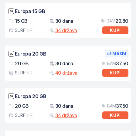
Brzina mreže: 5G
Europa 15 GB
15 GB
30 dana
29.80
BAM
Podaci
Važenje
Cij
34 država
SURF
(
VR
)
KUPI
Tip eSIM kartice
Brzina mreže: 5G
Europa 20 GB
eSIM ili SIM
20 GB
30 dana
37.50
BAM
Podaci
Važenje
Cij
40 država
SURF
(
VR
)
KUPI
Tip eSIM kartice
Brzina mreže: 5G
Europa 20 GB
20 GB
30 dana
37.50
BAM
Podaci
Važenje
Cij
34 država
SURF
(
VR
)
KUPI
Tip eSIM kartice