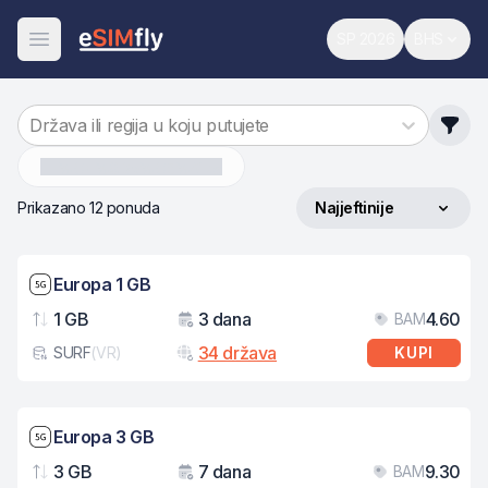
SP 2026
BHS
Svjetsko prvenst
Promijen
Otvori meni
Država ili regija u koju putujete
%C4%8De%C5%A1ka
Prikazano 12 ponuda
Najjeftinije
Sortiraj po
Brzina mreže: 5G
Europa 1 GB
1 GB
3 dana
4.60
BAM
Podaci
Važenje
Cij
34 država
SURF
(
VR
)
KUPI
Tip eSIM kartice
Brzina mreže: 5G
Europa 3 GB
3 GB
7 dana
9.30
BAM
Podaci
Važenje
Cij